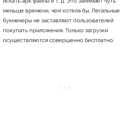
искать apk файлы и т. д. Это занимает чуть
меньше времени, чем хотела бы. Легальные
букмекеры не заставляют пользователей
покупать приложения. Только загрузки
осуществляются совершенно бесплатно.