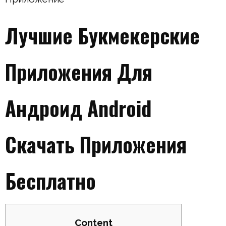
Лучшие Букмекерские
Приложения Для
Андроид Android
Скачать Приложения
Бесплатно
Content