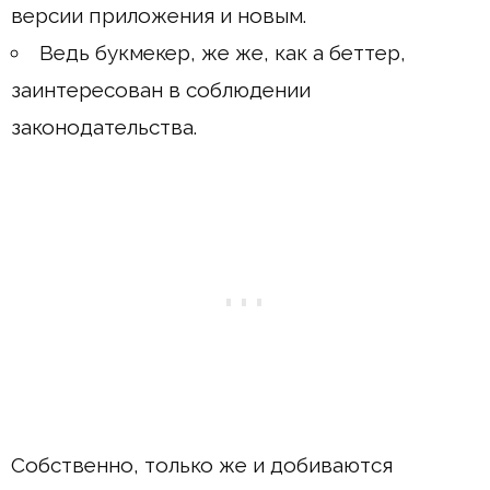
версии приложения и новым.
Ведь букмекер, же же, как а беттер,
заинтересован в соблюдении
законодательства.
Собственно, только же и добиваются