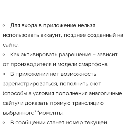
Для входа в приложение нельзя
использовать аккаунт, позднее созданный на
сайте.
Как активировать разрешение – зависит
от производителя и модели смартфона.
В приложении нет возможность
зарегистрироваться, пополнить счет
(способы а условия пополнения аналогичные
сайту) и доказать прямую трансляцию
выбранного” “моменты.
В сообщении станет номер текущей