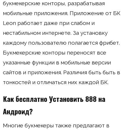
букмекерские конторы, разрабатывая
мобильные приложения. Приложение от БК
Leon работает даже при слабом и
нестабильном интернете. За установку
каждому пользователю полагается фрибет.
Букмекерские конторы переносят все
указанные функции в мобильные версии
сайтов и приложения. Различия быть быть в
тонкостей и отличаться них каждой БК.
Как бесплатно Установить 888 на
Андроид?
Многие букмекеры также предлагают в