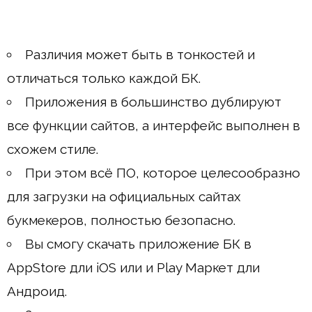
Различия может быть в тонкостей и
отличаться только каждой БК.
Приложения в большинство дублируют
все функции сайтов, а интерфейс выполнен в
схожем стиле.
При этом всё ПО, которое целесообразно
для загрузки на официальных сайтах
букмекеров, полностью безопасно.
Вы смогу скачать приложение БК в
AppStore дли iOS или и Play Маркет дли
Андроид.