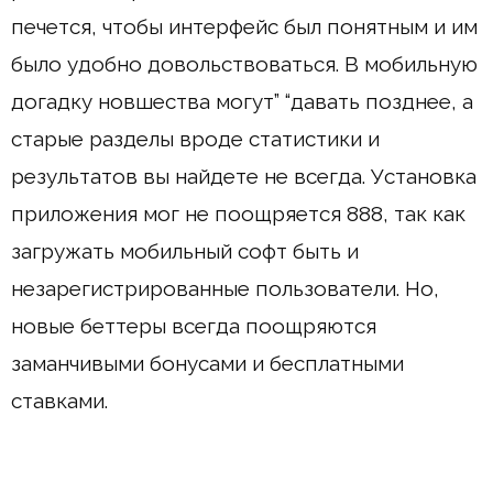
печется, чтобы интерфейс был понятным и им
было удобно довольствоваться. В мобильную
догадку новшества могут” “давать позднее, а
старые разделы вроде статистики и
результатов вы найдете не всегда. Установка
приложения мог не поощряется 888, так как
загружать мобильный софт быть и
незарегистрированные пользователи. Но,
новые беттеры всегда поощряются
заманчивыми бонусами и бесплатными
ставками.