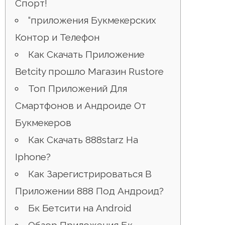
Спорт!
“приложения Букмекерских
Контор и Телефон
Как Скачать Приложение
Betcity прошло Магазин Rustore
Топ Приложений Для
Смартфонов и Андроиде От
Букмекеров
Как Скачать 888starz На
Iphone?
Как Зарегистрироваться В
Приложении 888 Под Андроид?
Бк Бетсити на Android