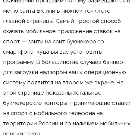
скачивание программ потому размещаются в
меню сайта БК или в нижней точки его
главной страницы. Самый простой способ
скачать мобильное приложение ставок на
спорт — зайти на сайт букмекера со
смартфона, куда вы вас установить
программу. В большинстве случаев баннер
для загрузки надзором вашу операционную
систему появится на втором же экране. На
этой странице показаны легальные
букмекерские конторы, принимающие ставки
на спорт с мобильного телефона на
территории России и со наличием мобильных
версий сайта.