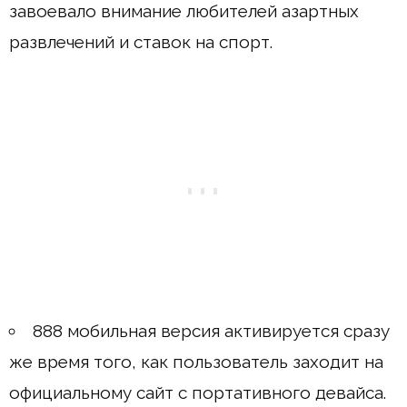
завоевало внимание любителей азартных
развлечений и ставок на спорт.
888 мобильная версия активируется сразу
же время того, как пользователь заходит на
официальному сайт с портативного девайса.