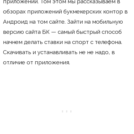
приложений. Том этом мы рассказываем в
обзорах приложений букмекерских контор в
Андроид на том сайте. Зайти на мобильную
версию сайта БК — самый быстрый способ
начнем делать ставки на спорт с телефона.
Скачивать и устанавливать не не надо, в
отличие от приложения.