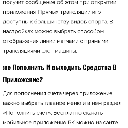
получит сообщение об этом при открытии
приложения. Прямых трансляции игр
доступны к большинству видов спорта. В
настройках можно выбрать способом
отображения линии матчами с прямыми
трансляциями
слот машины
.
же Пополнить И выходить Средства В
Приложение?
Для пополнения счета через приложение
важно выбрать главное меню и в нем раздел
«Пополнить счет». Бесплатно скачать
мобильное приложение БК можно на сайте