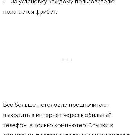
За установку каждому пользователю
полагается фрибет.
Все больше поголовие предпочитают
выходить а интернет через мобильный
телефон, а только компьютер. Ссылки в